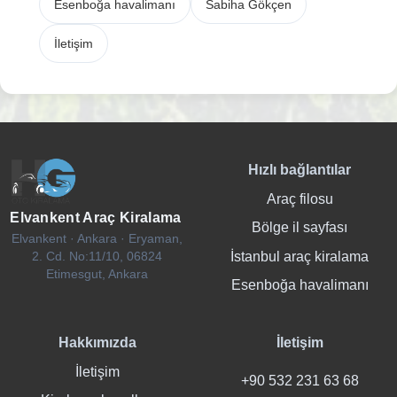
Esenboğa havalimanı
Sabiha Gökçen
İletişim
Hızlı bağlantılar
Araç filosu
Elvankent Araç Kiralama
Bölge il sayfası
Elvankent · Ankara · Eryaman,
İstanbul araç kiralama
2. Cd. No:11/10, 06824
Etimesgut, Ankara
Esenboğa havalimanı
Hakkımızda
İletişim
İletişim
+90 532 231 63 68