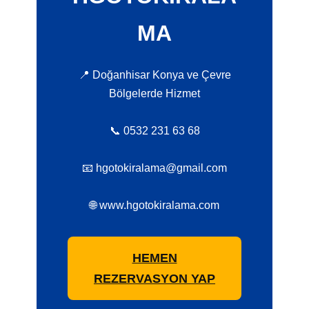
MA
📍 Doğanhisar Konya ve Çevre
Bölgelerde Hizmet
📞 0532 231 63 68
📧 hgotokiralama@gmail.com
🌐 www.hgotokiralama.com
HEMEN
REZERVASYON YAP