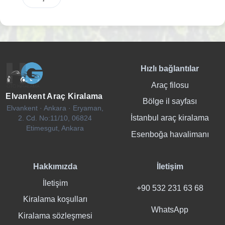
Hızlı bağlantılar
Araç filosu
Elvankent Araç Kiralama
Bölge il sayfası
Elvankent · Ankara · Eryaman,
İstanbul araç kiralama
2. Cd. No:11/10, 06824
Etimesgut, Ankara
Esenboğa havalimanı
Hakkımızda
İletişim
İletişim
+90 532 231 63 68
Kiralama koşulları
WhatsApp
Kiralama sözleşmesi