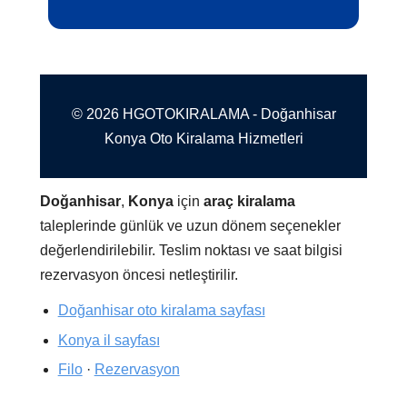
© 2026 HGOTOKIRALAMA - Doğanhisar
Konya Oto Kiralama Hizmetleri
Doğanhisar
,
Konya
için
araç kiralama
taleplerinde günlük ve uzun dönem seçenekler
değerlendirilebilir. Teslim noktası ve saat bilgisi
rezervasyon öncesi netleştirilir.
Doğanhisar oto kiralama sayfası
Konya il sayfası
Filo
·
Rezervasyon