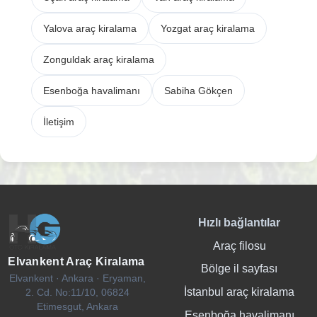
Yalova araç kiralama
Yozgat araç kiralama
Zonguldak araç kiralama
Esenboğa havalimanı
Sabiha Gökçen
İletişim
Hızlı bağlantılar
Araç filosu
Elvankent Araç Kiralama
Bölge il sayfası
Elvankent · Ankara · Eryaman,
İstanbul araç kiralama
2. Cd. No:11/10, 06824
Etimesgut, Ankara
Esenboğa havalimanı