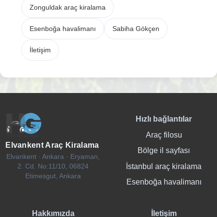
Zonguldak araç kiralama
Esenboğa havalimanı
Sabiha Gökçen
İletişim
Hızlı bağlantılar
Araç filosu
Elvankent Araç Kiralama
Bölge il sayfası
Elvankent · Ankara · Eryaman,
İstanbul araç kiralama
2. Cd. No:11/10, 06824
Etimesgut, Ankara
Esenboğa havalimanı
Hakkımızda
İletişim