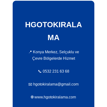
HGOTOKIRALA
MA
📍 Konya Merkez, Selçuklu ve
Çevre Bölgelerde Hizmet
📞 0532 231 63 68
📧 hgotokiralama@gmail.com
🌐 www.hgotokiralama.com