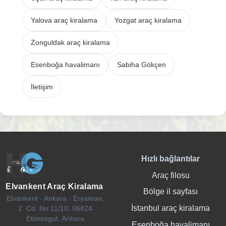
Yalova araç kiralama
Yozgat araç kiralama
Zonguldak araç kiralama
Esenboğa havalimanı
Sabiha Gökçen
İletişim
Hızlı bağlantılar
Araç filosu
Elvankent Araç Kiralama
Bölge il sayfası
Elvankent · Ankara · Eryaman,
İstanbul araç kiralama
2. Cd. No:11/10, 06824
Etimesgut, Ankara
Esenboğa havalimanı