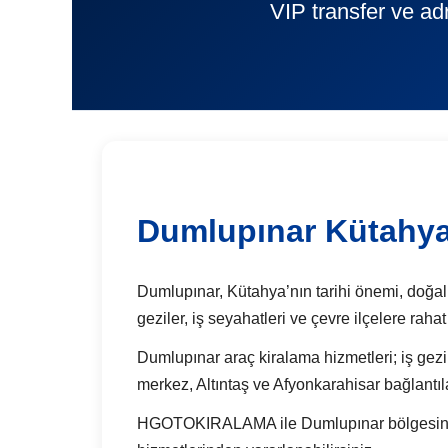
VIP transfer ve ad
Dumlupınar Kütahya
Dumlupınar, Kütahya’nın tarihi önemi, doğal g
geziler, iş seyahatleri ve çevre ilçelere rah
Dumlupınar araç kiralama hizmetleri; iş gezile
merkez, Altıntaş ve Afyonkarahisar bağlantıla
HGOTOKIRALAMA ile Dumlupınar bölgesinde gün