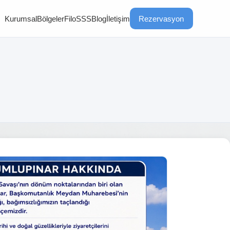
Kurumsal
Bölgeler
Filo
SSS
Blog
İletişim
Rezervasyon