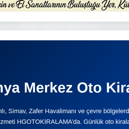
hya Merkez Oto Kir
ı, Simav, Zafer Havalimanı ve çevre bölgelerd
izmeti HGOTOKIRALAMA’da. Günlük oto kiralama