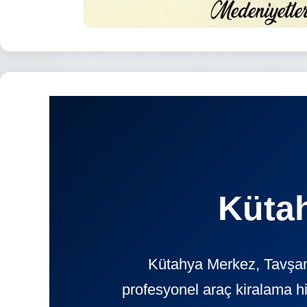
Küta
Kütahya Merkez, Tavşanl
profesyonel araç kiralama h