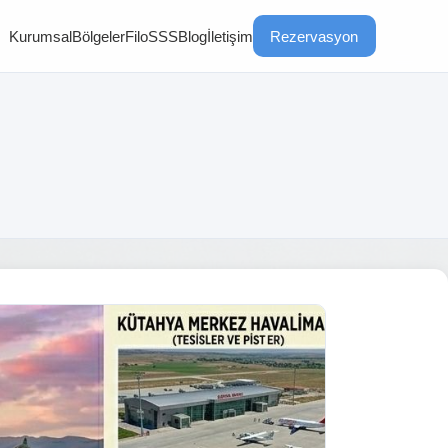
Kurumsal
Bölgeler
Filo
SSS
Blog
İletişim
Rezervasyon