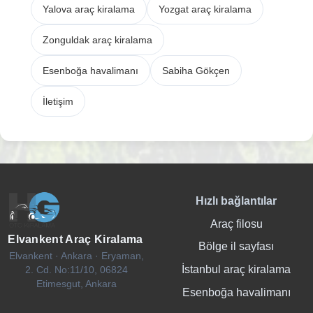
Yalova araç kiralama
Yozgat araç kiralama
Zonguldak araç kiralama
Esenboğa havalimanı
Sabiha Gökçen
İletişim
Hızlı bağlantılar
Araç filosu
Elvankent Araç Kiralama
Bölge il sayfası
Elvankent · Ankara · Eryaman,
İstanbul araç kiralama
2. Cd. No:11/10, 06824
Etimesgut, Ankara
Esenboğa havalimanı