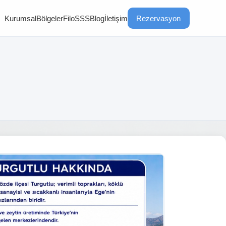
Kurumsal
Bölgeler
Filo
SSS
Blog
İletişim
Rezervasyon