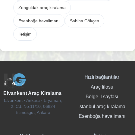
Zonguldak araç kiralama
Esenboğa havalimanı
Sabiha Gökçen
İletişim
Hızlı bağlantılar
Araç filosu
Elvankent Araç Kiralama
Bölge il sayfası
Elvankent · Ankara · Eryaman,
İstanbul araç kiralama
2. Cd. No:11/10, 06824
Etimesgut, Ankara
Esenboğa havalimanı