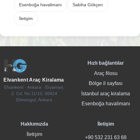
Esenboğa havalimanı
Sabiha Gökçen
İletişim
Hızlı bağlantılar
Araç filosu
Elvankent Araç Kiralama
Bölge il sayfası
Elvankent · Ankara · Eryaman,
İstanbul araç kiralama
2. Cd. No:11/10, 06824
Etimesgut, Ankara
Esenboğa havalimanı
Hakkımızda
İletişim
İletişim
+90 532 231 63 68