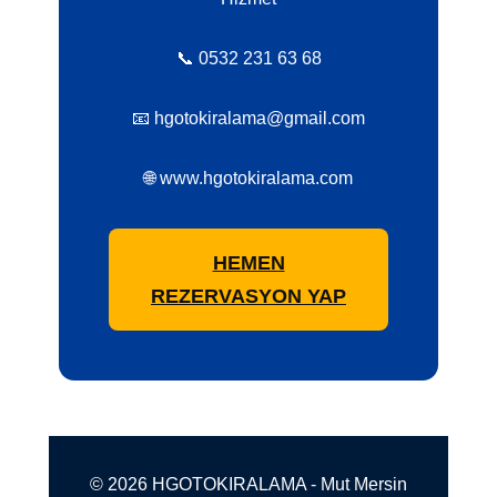
📞 0532 231 63 68
📧 hgotokiralama@gmail.com
🌐 www.hgotokiralama.com
HEMEN
REZERVASYON YAP
© 2026 HGOTOKIRALAMA - Mut Mersin