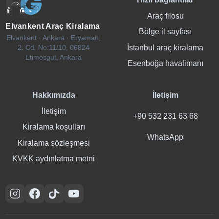
Araç filosu
Elvankent Araç Kiralama
Bölge il sayfası
Elvankent · Ankara · Eryaman,
İstanbul araç kiralama
2. Cd. No:11/10, 06824
Etimesgut, Ankara
Esenboğa havalimanı
Hakkımızda
İletişim
İletişim
+90 532 231 63 68
Kiralama koşulları
WhatsApp
Kiralama sözleşmesi
KVKK aydınlatma metni
Instagram
Facebook
TikTok
YouTube