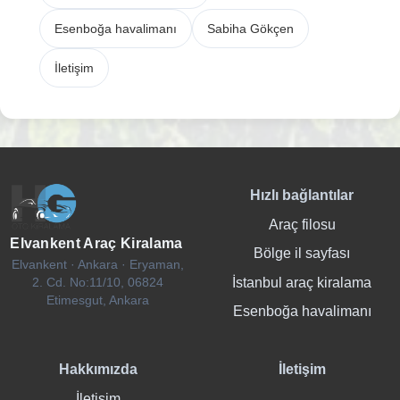
Esenboğa havalimanı
Sabiha Gökçen
İletişim
Hızlı bağlantılar
Araç filosu
Elvankent Araç Kiralama
Bölge il sayfası
Elvankent · Ankara · Eryaman,
İstanbul araç kiralama
2. Cd. No:11/10, 06824
Etimesgut, Ankara
Esenboğa havalimanı
Hakkımızda
İletişim
İletişim