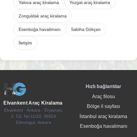
Yalova araç kiralama
Yozgat araç kiralama
Zonguldak araç kiralama
Esenboğa havalimanı
Sabiha Gökçen
İletişim
Hızlı bağlantılar
Araç filosu
Elvankent Araç Kiralama
Bölge il sayfası
Elvankent · Ankara · Eryaman,
İstanbul araç kiralama
2. Cd. No:11/10, 06824
Etimesgut, Ankara
Esenboğa havalimanı