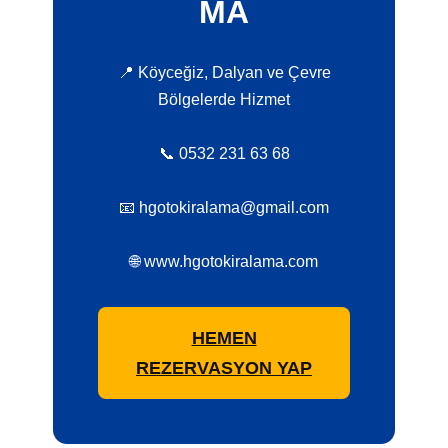
MA
📍 Köyceğiz, Dalyan ve Çevre
Bölgelerde Hizmet
📞 0532 231 63 68
📧 hgotokiralama@gmail.com
🌐 www.hgotokiralama.com
HEMEN
REZERVASYON YAP