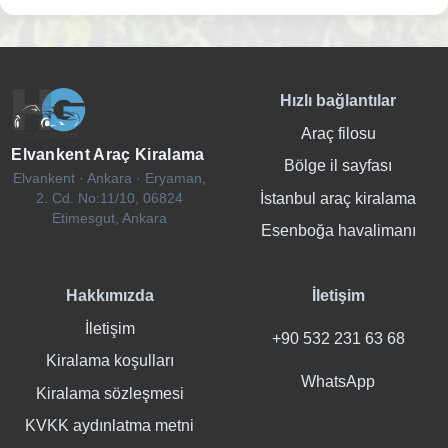
Hızlı bağlantılar
Araç filosu
Elvankent Araç Kiralama
Bölge il sayfası
Elvankent · Ankara · Eryaman,
İstanbul araç kiralama
2. Cd. No:11/10, 06824
Etimesgut, Ankara
Esenboğa havalimanı
Hakkımızda
İletişim
İletişim
+90 532 231 63 68
Kiralama koşulları
WhatsApp
Kiralama sözleşmesi
KVKK aydınlatma metni