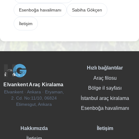
Esenboğa havalimanı
Sabiha Gökçen
İletişim
Hızlı bağlantılar
Araç filosu
Elvankent Araç Kiralama
Bölge il sayfası
Elvankent · Ankara · Eryaman,
İstanbul araç kiralama
2. Cd. No:11/10, 06824
Etimesgut, Ankara
Esenboğa havalimanı
Hakkımızda
İletişim
İletişim