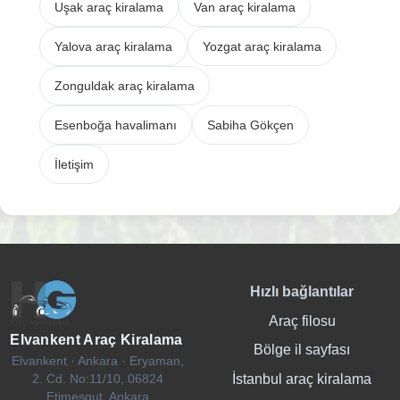
Uşak araç kiralama
Van araç kiralama
Yalova araç kiralama
Yozgat araç kiralama
Zonguldak araç kiralama
Esenboğa havalimanı
Sabiha Gökçen
İletişim
Hızlı bağlantılar
Araç filosu
Elvankent Araç Kiralama
Bölge il sayfası
Elvankent · Ankara · Eryaman,
İstanbul araç kiralama
2. Cd. No:11/10, 06824
Etimesgut, Ankara