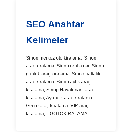
SEO Anahtar
Kelimeler
Sinop merkez oto kiralama, Sinop
araç kiralama, Sinop rent a car, Sinop
günlük araç kiralama, Sinop haftalık
araç kiralama, Sinop aylık araç
kiralama, Sinop Havalimanı araç
kiralama, Ayancık araç kiralama,
Gerze araç kiralama, VIP araç
kiralama, HGOTOKIRALAMA