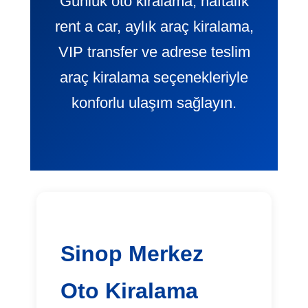
Günlük oto kiralama, haftalık
rent a car, aylık araç kiralama,
VIP transfer ve adrese teslim
araç kiralama seçenekleriyle
konforlu ulaşım sağlayın.
Sinop Merkez
Oto Kiralama