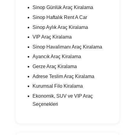
Sinop Günlük Araç Kiralama
Sinop Haftalık Rent A Car
Sinop Aylık Araç Kiralama
VIP Araç Kiralama
Sinop Havalimanı Araç Kiralama
Ayancık Araç Kiralama
Gerze Araç Kiralama
Adrese Teslim Araç Kiralama
Kurumsal Filo Kiralama
Ekonomik, SUV ve VIP Araç
Seçenekleri