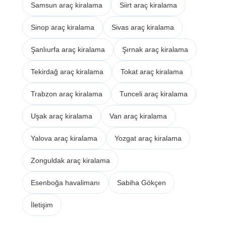
Samsun araç kiralama
Siirt araç kiralama
Sinop araç kiralama
Sivas araç kiralama
Şanlıurfa araç kiralama
Şırnak araç kiralama
Tekirdağ araç kiralama
Tokat araç kiralama
Trabzon araç kiralama
Tunceli araç kiralama
Uşak araç kiralama
Van araç kiralama
Yalova araç kiralama
Yozgat araç kiralama
Zonguldak araç kiralama
Esenboğa havalimanı
Sabiha Gökçen
İletişim