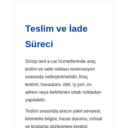
Teslim ve İade
Süreci
Sinop rent a car hizmetlerinde araç
teslim ve iade noktası rezervasyon
sırasında netleştirilmelidir. Araç
teslimi; havaalanı, otel, iş yeri, ev
adresi veya belirlenen ortak noktadan
yapılabilir.
Teslim sırasında aracın yakıt seviyesi,
kilometre bilgisi, hasar durumu, ruhsat
ve kiralama sözleşmesi kontrol