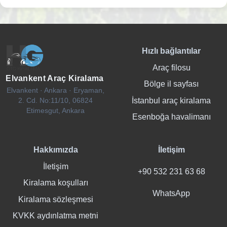
Hızlı bağlantılar
Araç filosu
Elvankent Araç Kiralama
Bölge il sayfası
Elvankent · Ankara · Eryaman,
İstanbul araç kiralama
2. Cd. No:11/10, 06824
Etimesgut, Ankara
Esenboğa havalimanı
Hakkımızda
İletişim
İletişim
+90 532 231 63 68
Kiralama koşulları
WhatsApp
Kiralama sözleşmesi
KVKK aydınlatma metni