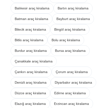
Balıkesir araç kiralama
Bartın araç kiralama
Batman araç kiralama
Bayburt araç kiralama
Bilecik araç kiralama
Bingöl araç kiralama
Bitlis araç kiralama
Bolu araç kiralama
Burdur araç kiralama
Bursa araç kiralama
Çanakkale araç kiralama
Çankırı araç kiralama
Çorum araç kiralama
Denizli araç kiralama
Diyarbakır araç kiralama
Düzce araç kiralama
Edirne araç kiralama
Elazığ araç kiralama
Erzincan araç kiralama