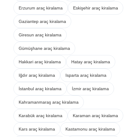
Erzurum araç kiralama
Eskişehir araç kiralama
Gaziantep araç kiralama
Giresun araç kiralama
Gümüşhane araç kiralama
Hakkari araç kiralama
Hatay araç kiralama
Iğdır araç kiralama
Isparta araç kiralama
İstanbul araç kiralama
İzmir araç kiralama
Kahramanmaraş araç kiralama
Karabük araç kiralama
Karaman araç kiralama
Kars araç kiralama
Kastamonu araç kiralama