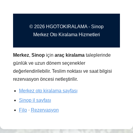
© 2026 HGOTOKIRALAMA - Sinop
Merkez Oto Kiralama Hizmetleri
Merkez
,
Sinop
için
araç kiralama
taleplerinde
günlük ve uzun dönem seçenekler
değerlendirilebilir. Teslim noktası ve saat bilgisi
rezervasyon öncesi netleştirilir.
Merkez oto kiralama sayfası
Sinop il sayfası
Filo
·
Rezervasyon