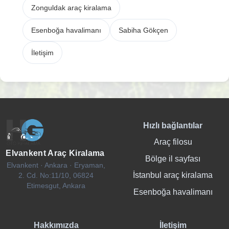
Zonguldak araç kiralama
Esenboğa havalimanı
Sabiha Gökçen
İletişim
Hızlı bağlantılar
Araç filosu
Elvankent Araç Kiralama
Bölge il sayfası
Elvankent · Ankara · Eryaman,
İstanbul araç kiralama
2. Cd. No:11/10, 06824
Etimesgut, Ankara
Esenboğa havalimanı
Hakkımızda
İletişim