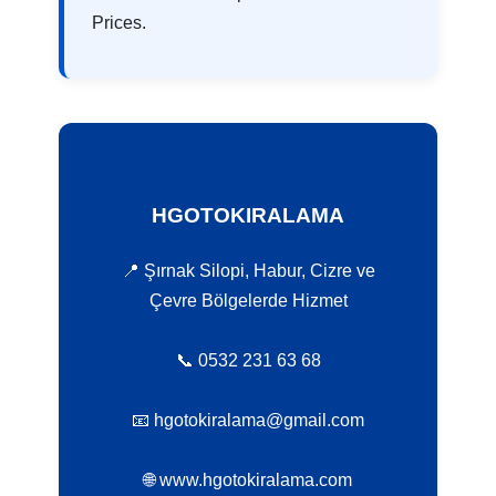
Prices.
HGOTOKIRALAMA
📍 Şırnak Silopi, Habur, Cizre ve
Çevre Bölgelerde Hizmet
📞 0532 231 63 68
📧 hgotokiralama@gmail.com
🌐 www.hgotokiralama.com