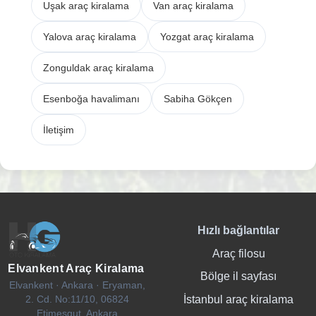
Uşak araç kiralama
Van araç kiralama
Yalova araç kiralama
Yozgat araç kiralama
Zonguldak araç kiralama
Esenboğa havalimanı
Sabiha Gökçen
İletişim
Hızlı bağlantılar
Araç filosu
Elvankent Araç Kiralama
Bölge il sayfası
Elvankent · Ankara · Eryaman,
İstanbul araç kiralama
2. Cd. No:11/10, 06824
Etimesgut, Ankara