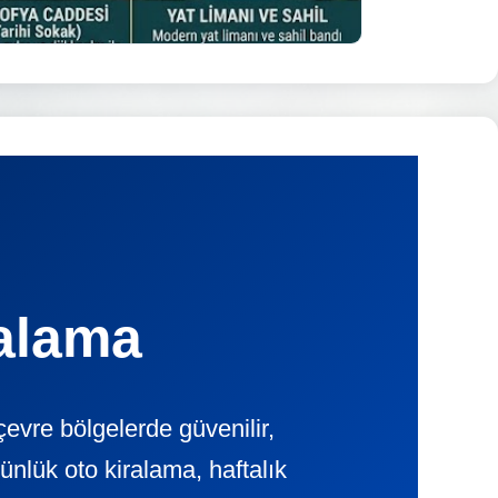
alama
vre bölgelerde güvenilir,
ük oto kiralama, haftalık