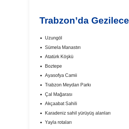
Trabzon’da Gezilece
Uzungöl
Sümela Manastırı
Atatürk Köşkü
Boztepe
Ayasofya Camii
Trabzon Meydan Parkı
Çal Mağarası
Akçaabat Sahili
Karadeniz sahil yürüyüş alanları
Yayla rotaları