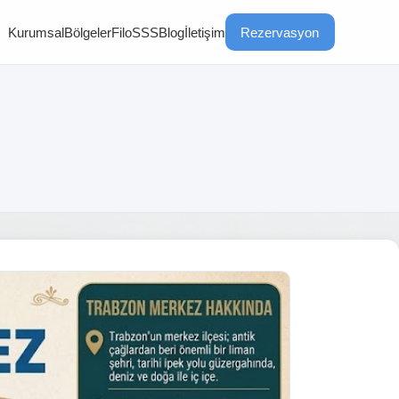
Kurumsal
Bölgeler
Filo
SSS
Blog
İletişim
Rezervasyon