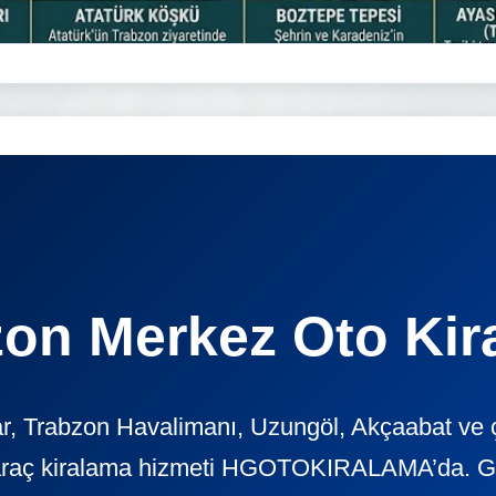
zon Merkez Oto Kir
r, Trabzon Havalimanı, Uzungöl, Akçaabat ve çe
araç kiralama hizmeti HGOTOKIRALAMA’da. Günl