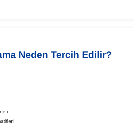
ama Neden Tercih Edilir?
leri
tifleri