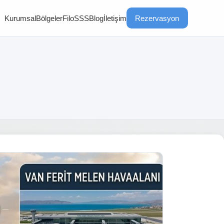
Kurumsal
Bölgeler
Filo
SSS
Blog
İletişim
Rezervasyon