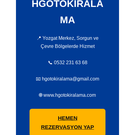
HGOTOKIRALA
MA
📍 Yozgat Merkez, Sorgun ve
Çevre Bölgelerde Hizmet
📞 0532 231 63 68
📧 hgotokiralama@gmail.com
🌐 www.hgotokiralama.com
HEMEN
REZERVASYON YAP