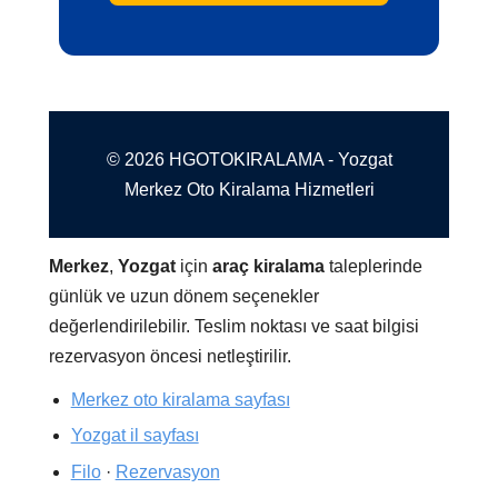
© 2026 HGOTOKIRALAMA - Yozgat
Merkez Oto Kiralama Hizmetleri
Merkez
,
Yozgat
için
araç kiralama
taleplerinde
günlük ve uzun dönem seçenekler
değerlendirilebilir. Teslim noktası ve saat bilgisi
rezervasyon öncesi netleştirilir.
Merkez oto kiralama sayfası
Yozgat il sayfası
Filo
·
Rezervasyon