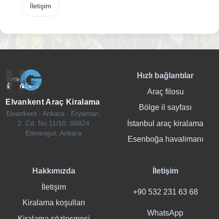
İletişim
Hızlı bağlantılar
Araç filosu
Elvankent Araç Kiralama
Bölge il sayfası
Elvankent · Ankara · Eryaman,
İstanbul araç kiralama
2. Cd. No:11/10, 06824
Etimesgut, Ankara
Esenboğa havalimanı
Hakkımızda
İletişim
İletişim
+90 532 231 63 68
Kiralama koşulları
WhatsApp
Kiralama sözleşmesi