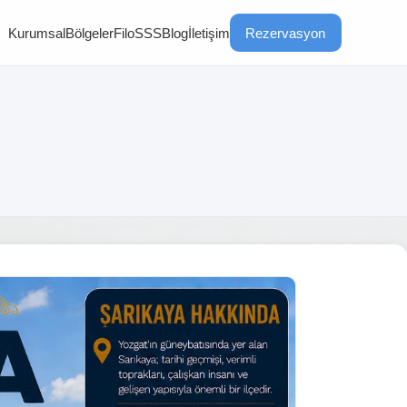
Kurumsal
Bölgeler
Filo
SSS
Blog
İletişim
Rezervasyon