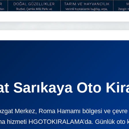
t Sarıkaya Oto Ki
ozgat Merkez, Roma Hamamı bölgesi ve çevre il
ama hizmeti HGOTOKIRALAMA’da. Günlük oto kira