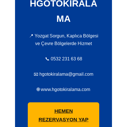
HGOTOKIRALA
MA
📍 Yozgat Sorgun, Kaplıca Bölgesi
ve Çevre Bölgelerde Hizmet
📞 0532 231 63 68
📧 hgotokiralama@gmail.com
🌐 www.hgotokiralama.com
HEMEN
REZERVASYON YAP