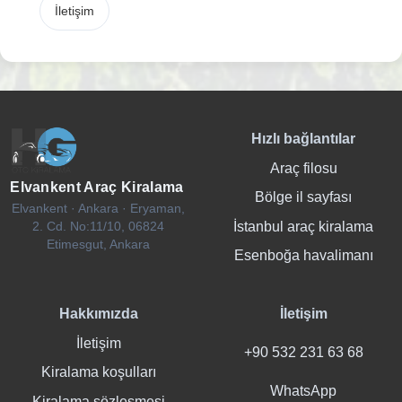
İletişim
Hızlı bağlantılar
Araç filosu
Elvankent Araç Kiralama
Bölge il sayfası
Elvankent · Ankara · Eryaman,
İstanbul araç kiralama
2. Cd. No:11/10, 06824
Etimesgut, Ankara
Esenboğa havalimanı
Hakkımızda
İletişim
İletişim
+90 532 231 63 68
Kiralama koşulları
WhatsApp
Kiralama sözleşmesi