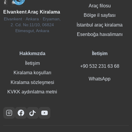
Araç filosu
Elvankent Araç Kiralama
Bölge il sayfası
Elvankent · Ankara · Eryaman,
İstanbul araç kiralama
2. Cd. No:11/10, 06824
Etimesgut, Ankara
Esenboğa havalimanı
Hakkımızda
İletişim
İletişim
+90 532 231 63 68
Kiralama koşulları
WhatsApp
Kiralama sözleşmesi
KVKK aydınlatma metni
Instagram
Facebook
TikTok
YouTube