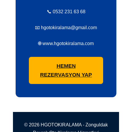
📞 0532 231 63 68
📧 hgotokiralama@gmail.com
🌐 www.hgotokiralama.com
HEMEN
REZERVASYON YAP
© 2026 HGOTOKIRALAMA - Zonguldak