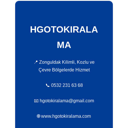
HGOTOKIRALA
MA
📍 Zonguldak Kilimli, Kozlu ve
Çevre Bölgelerde Hizmet
📞 0532 231 63 68
📧 hgotokiralama@gmail.com
🌐 www.hgotokiralama.com