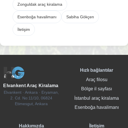
Zonguldak araç kiralama
Esenboğa havalimanı
Sabiha Gökçen
İletişim
Hızlı bağlantılar
Araç filosu
Elvankent Araç Kiralama
Bölge il sayfası
Elvankent · Ankara · Eryaman,
İstanbul araç kiralama
2. Cd. No:11/10, 06824
Etimesgut, Ankara
Esenboğa havalimanı
Hakkımızda
İletişim