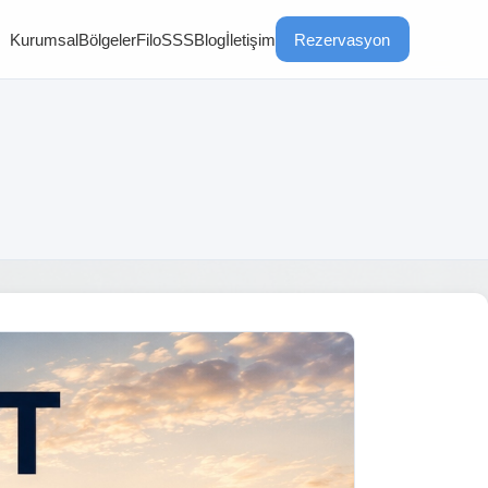
Kurumsal
Bölgeler
Filo
SSS
Blog
İletişim
Rezervasyon