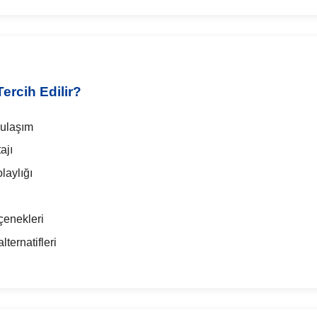
ercih Edilir?
 ulaşım
ajı
laylığı
çenekleri
ternatifleri