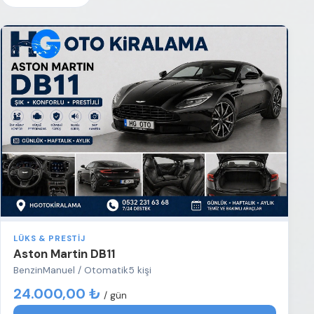
LÜKS & PRESTIJ
Aston Martin DB11
Benzin
Manuel / Otomatik
5 kişi
24.000,00 ₺
/ gün