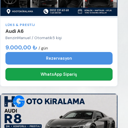
LÜKS & PRESTIJ
Audi A6
Benzin
Manuel / Otomatik
5 kişi
9.000,00 ₺
/ gün
Rezervasyon
WhatsApp Sipariş