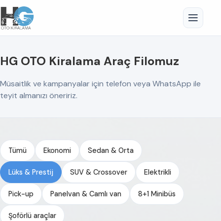
HG OTO Kiralama Araç Filomuz
Müsaitlik ve kampanyalar için telefon veya WhatsApp ile
teyit almanızı öneririz.
Tümü
Ekonomi
Sedan & Orta
Lüks & Prestij
SUV & Crossover
Elektrikli
Pick-up
Panelvan & Camlı van
8+1 Minibüs
Şoförlü araçlar