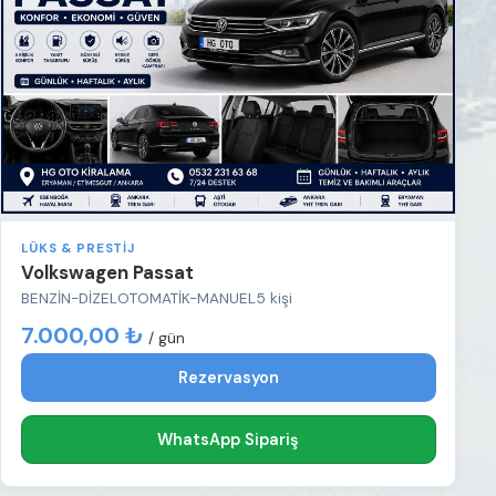
LÜKS & PRESTIJ
Volkswagen Passat
BENZİN-DİZEL
OTOMATİK-MANUEL
5 kişi
7.000,00 ₺
/ gün
Rezervasyon
WhatsApp Sipariş