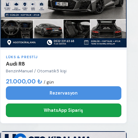
LÜKS & PRESTIJ
Audi R8
Benzin
Manuel / Otomatik
5 kişi
21.000,00 ₺
/ gün
Rezervasyon
WhatsApp Sipariş