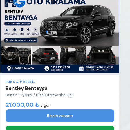
LÜKS & PRESTIJ
Bentley Bentayga
Benzin-Hybird / Dizel
Otomatik
5 kişi
21.000,00 ₺
/ gün
Rezervasyon