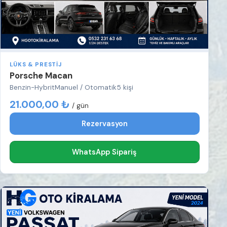
LÜKS & PRESTIJ
Porsche Macan
Benzin-Hybrit
Manuel / Otomatik
5 kişi
21.000,00 ₺
/ gün
Rezervasyon
WhatsApp Sipariş